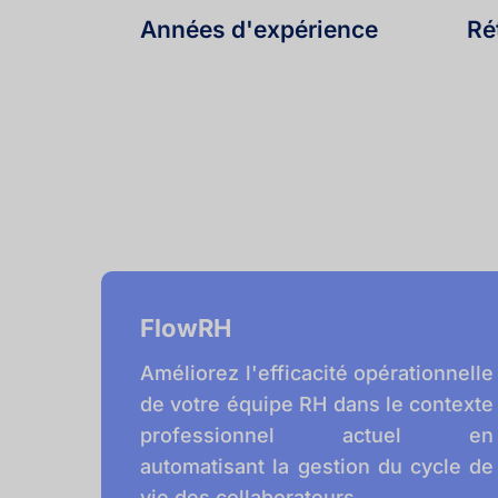
Années d'expérience
Ré
FlowRH
Améliorez l'efficacité opérationnelle 
de votre équipe RH dans le contexte 
professionnel actuel en 
automatisant la gestion du cycle de 
vie des collaborateurs.