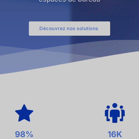
Découvrez nos solutions
98%
16K