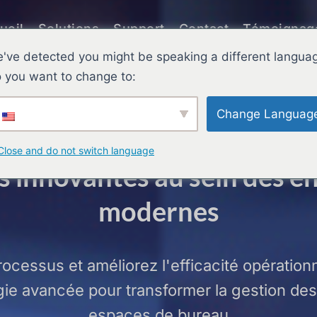
ueil
Solutions
Support
Contact
Témoignag
've detected you might be speaking a different langua
 you want to change to:
oppons des solutions SaaS 
Change Languag
rtificielle (IA) qui favorisen
Close and do not switch language
 innovantes au sein des en
modernes
ocessus et améliorez l'efficacité opérationnel
ie avancée pour transformer la gestion des 
espaces de bureau