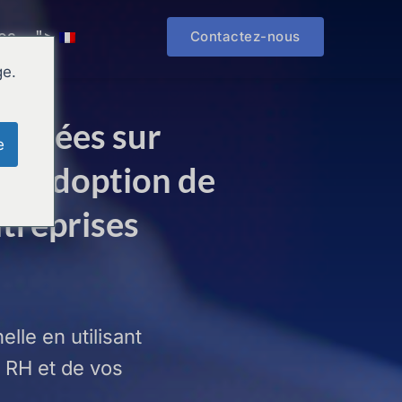
es
">
Contactez-nous
ge.
basées sur 
e
t l'adoption de 
treprises 
le en utilisant 
RH et de vos 