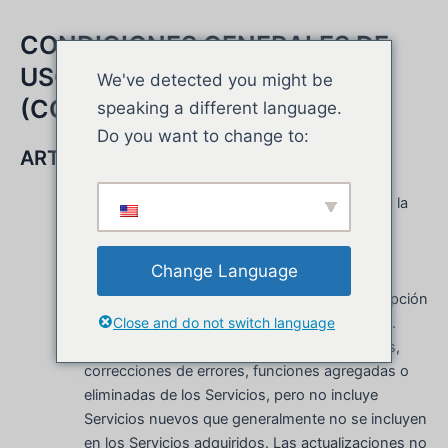
Ir
al
CONDICIONES GENERALES DE
contenido
USO SaaS OFFIMIZER
We've detected you might be
(CGU SaaS OFFIMIZER)
speaking a different language.
Do you want to change to:
ARTÍCULO 1. DEFINICIONES
Activación de cuenta SaaS Offimizer: significa la
activación de la solución Offimizer con las
funcionalidades y servicios solicitados por el
Change Language
Cliente en la Orden de servicio. Este servicio
tendrá un valor único, según el plan de suscripción
Close and do not switch language
del Cliente o valor cotizado por Offimizer SAS.
Actualización: significa todas las correcciones,
correcciones de errores, funciones agregadas o
eliminadas de los Servicios, pero no incluye
Servicios nuevos que generalmente no se incluyen
en los Servicios adquiridos. Las actualizaciones no