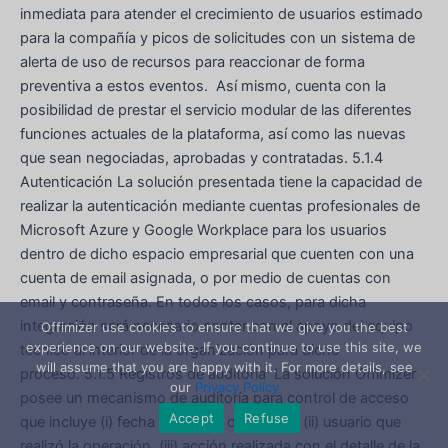
inmediata para atender el crecimiento de usuarios estimado
para la compañía y picos de solicitudes con un sistema de
alerta de uso de recursos para reaccionar de forma
preventiva a estos eventos. Así mismo, cuenta con la
posibilidad de prestar el servicio modular de las diferentes
funciones actuales de la plataforma, así como las nuevas
que sean negociadas, aprobadas y contratadas. 5.1.4
Autenticación La solución presentada tiene la capacidad de
realizar la autenticación mediante cuentas profesionales de
Microsoft Azure y Google Workplace para los usuarios
dentro de dicho espacio empresarial que cuenten con una
cuenta de email asignada, o por medio de cuentas con
email y contraseña. En todos los casos, para dicha
integración será necesario contar con el apoyo del equipo
Offimizer use cookies to ensure that we give you the best
experience on our website. If you continue to use this site, we
técnico al interior de la organización para dicho
will assume that you are happy with it. For more details, see
proceso. 5.1.5 Registros de auditoria La solución Offimizer
our
Privacy Policy
posee un mecanismo de auditoría para control de acceso
Accept
Refuse
que incluye (i) fecha y hora de operación, (ii) usuario que
realizó la operación, (iii) acción realizada con el detalle de la